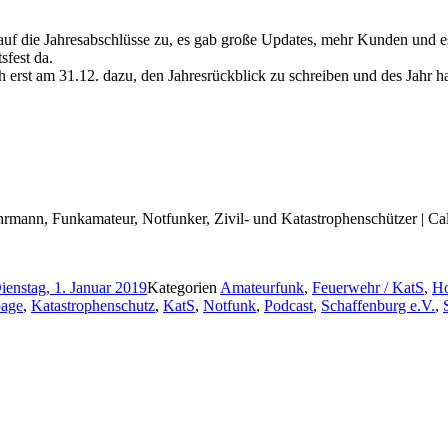
auf die Jahresabschlüsse zu, es gab große Updates, mehr Kunden und 
fest da.
h erst am 31.12. dazu, den Jahresrückblick zu schreiben und des Jahr h
rwehrmann, Funkamateur, Notfunker, Zivil- und Katastrophenschützer | 
ienstag, 1. Januar 2019
Kategorien
Amateurfunk
,
Feuerwehr / KatS
,
Ho
age
,
Katastrophenschutz
,
KatS
,
Notfunk
,
Podcast
,
Schaffenburg e.V.
,