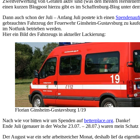
Zweitverwertung von Geräten aktiv sind (was den meisten Herstellern n
einen kurzen Blogpost hierzu gibt es im Schaffenburg-Blog unter dem 
Dann auch schon der Juli – Anfang Juli postete ich einen
Spendenaufr
gebrauchtes Fahrzeug der Feuerwehr Ginsheim-Gustavsburg zu kaufen,
im Notfunk betrieben werden.
Hier ein Bild des Fahrzeugs in aktueller Lackierung:
Florian Ginsheim-Gustavsburg 1/19
Nach wie vor bitten wir um Spenden auf
betterplace.org
. Danke!
Ende Juli (genauer in der Woche 23.07. – 28.07.) waren mein Schatz 
Der August war ein sehr arbeitsreicher Monat, deshalb lief da eigent