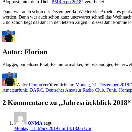
Blogpost unter dem Titel „
PMRexpo 2018
“ verarbeitet.
Dann war auch schon der Dezember da. Wieder viel Arbeit – es geht 
werden. Dann war auch schon ganz unerwartet schnell das Weihnachts
Und schon liegt das Jahr in den letzten Zügen – dieses Jahr komme ic
Autor:
Florian
Blogger, parteiloser Pirat, Fachinformatiker, Selbstständiger, Feue
Autor
Florian
Veröffentlicht am
Montag, 31. Dezember 2018
D
Amateurfunk
,
DARC
,
Deutscher Amateur Radio Club
,
Funk
,
Homep
2 Kommentare zu „Jahresrückblick 2018“
ONMA
sagt:
Montag, 11. März 2019 um 14:18:06 Uhr