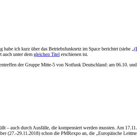
 habe ich kurz über das Betriebsfunknetz im Space berichtet (siehe „
(
rt auch unter dem
gleichen Titel
erschienen ist.
pentreffen der Gruppe Mitte-5 von Notfunk Deutschland: am 06.10. u
üllt – auch durch Ausfälle, die kompensiert werden mussten. Am 17.1
ber (27.-29.11.2018) schon die PMRexpo an, die „Europäische Leitmes