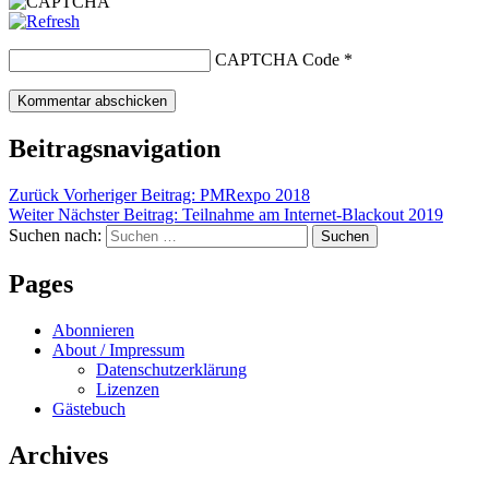
CAPTCHA Code
*
Beitragsnavigation
Zurück
Vorheriger Beitrag:
PMRexpo 2018
Weiter
Nächster Beitrag:
Teilnahme am Internet-Blackout 2019
Suchen nach:
Suchen
Pages
Abonnieren
About / Impressum
Datenschutzerklärung
Lizenzen
Gästebuch
Archives