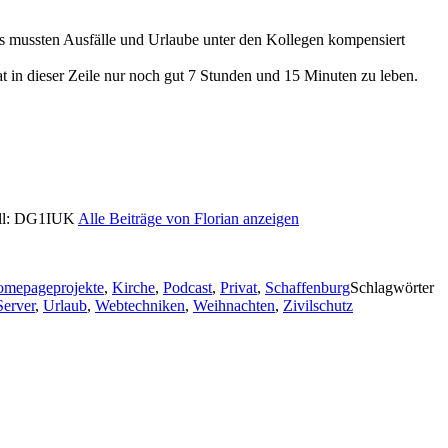
es mussten Ausfälle und Urlaube unter den Kollegen kompensiert
at in dieser Zeile nur noch gut 7 Stunden und 15 Minuten zu leben.
Call: DG1IUK
Alle Beiträge von Florian anzeigen
mepageprojekte
,
Kirche
,
Podcast
,
Privat
,
Schaffenburg
Schlagwörter
Server
,
Urlaub
,
Webtechniken
,
Weihnachten
,
Zivilschutz