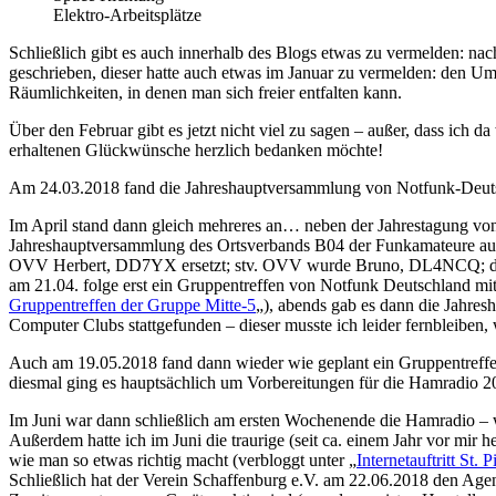
Elektro-Arbeitsplätze
Schließlich gibt es auch innerhalb des Blogs etwas zu vermelden: nac
geschrieben, dieser hatte auch etwas im Januar zu vermelden: den Umz
Räumlichkeiten, in denen man sich freier entfalten kann.
Über den Februar gibt es jetzt nicht viel zu sagen – außer, dass ich 
erhaltenen Glückwünsche herzlich bedanken möchte!
Am 24.03.2018 fand die Jahreshauptversammlung von Notfunk-Deutsc
Im April stand dann gleich mehreres an… neben der Jahrestagung von d
Jahreshauptversammlung des Ortsverbands B04 der Funkamateure aus A
OVV Herbert, DD7YX ersetzt; stv. OVV wurde Bruno, DL4NCQ; die 
am 21.04. folge erst ein Gruppentreffen von Notfunk Deutschland mit
Gruppentreffen der Gruppe Mitte-5
„), abends gab es dann die Jahre
Computer Clubs stattgefunden – dieser musste ich leider fernbleibe
Auch am 19.05.2018 fand dann wieder wie geplant ein Gruppentreffen 
diesmal ging es hauptsächlich um Vorbereitungen für die Hamradio 20
Im Juni war dann schließlich am ersten Wochenende die Hamradio – wi
Außerdem hatte ich im Juni die traurige (seit ca. einem Jahr vor mir h
wie man so etwas richtig macht (verbloggt unter „
Internetauftritt St.
Schließlich hat der Verein Schaffenburg e.V. am 22.06.2018 den Agen