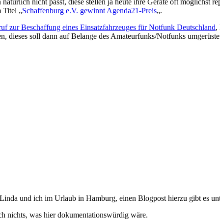
atürlich nicht passt, diese stellen ja heute ihre Geräte oft möglichst 
Titel „
Schaffenburg e.V. gewinnt Agenda21-Preis
„.
uf zur Beschaffung eines Einsatzfahrzeuges für Notfunk Deutschland
,
 dieses soll dann auf Belange des Amateurfunks/Notfunks umgerüstet 
Linda und ich im Urlaub in Hamburg, einen Blogpost hierzu gibt es unt
lich nichts, was hier dokumentationswürdig wäre.