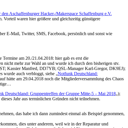
r den Aschaffenburger Hacker-/Makerspace Schaffenburg e.V.
 Vorteil waren hier größere und gleichzeitig günstigere
e über E-Mail, Twitter, SMS, Facebook, persönlich und sonst wie
e Termine am 20./21.04.2018: hier gab es erst die
n nicht mehr zur Wahl an und wurde ich durch den bisherigen stv.
7MST; Kassier Manfred, DD7YB; QSL-Manager Karl-Gregor, DK9EJ);
s wurde auch verbloggt, siehe „
Notfunk Deutschland:
auf hätte am 29.04.2018 noch die Mitgliederversammlung des Chaos
ötige…
nk Deutschland: Gruppentreffen der Gruppe Mitte-5 – Mai 2018
„);
 dieses Jahr aus terminlichen Gründen nicht teilnehmen.
e zu nehmen, das habe ich dann zumindest einmal als Beispiel genommen,
bekommen, dies unter anderem, weil wir in der Reparatur und