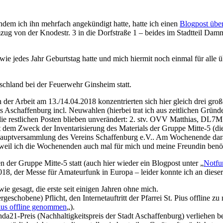
hdem ich ihn mehrfach angekündigt hatte, hatte ich einen
Blogpost übe
ug von der Knodestr. 3 in die Dorfstraße 1 – beides im Stadtteil Damm.
da wie jedes Jahr Geburtstag hatte und mich hiermit noch einmal für all
hland bei der Feuerwehr Ginsheim statt.
er Arbeit am 13./14.04.2018 konzentrierten sich hier gleich drei groß
schaffenburg incl. Neuwahlen (hierbei trat ich aus zeitlichen Gründe
restlichen Posten blieben unverändert: 2. stv. OVV Matthias, DL
 dem Zweck der Inventarisierung des Materials der Gruppe Mitte-5 (die
shauptversammlung des Vereins Schaffenburg e.V.. Am Wochenende dar
n, weil ich die Wochenenden auch mal für mich und meine Freundin ben
der Gruppe Mitte-5 statt (auch hier wieder ein Blogpost unter „
Notfu
18, der Messe für Amateurfunk in Europa – leider konnte ich an dieser
e gesagt, die erste seit einigen Jahren ohne mich.
ergeschobene) Pflicht, den Internetauftritt der Pfarrei St. Pius offlin
 Pius offline genommen
„).
da21-Preis (Nachhaltigkeitspreis der Stadt Aschaffenburg) verliehen 