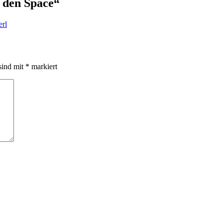
 den Space“
erl
sind mit
*
markiert