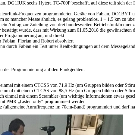
G1IUK sechs Hytera TC-700P beschafft, auf diese teilt sich der Pool
mateurfunk-Frequenzen programmierten Geräte von Fabian, DO1BYT u
l dem so mancher Messe ähnlich, es gelang problemlos, 1 – 1,5 km zu üb
n Antrag zur Zuteilung von drei bundesweiten Betriebsfunkfrequenze
r bestätigt wurde, dass mit Wirkung zum 01.05.2018 die gewünschten d
er Programmierung an, und direkt
 Fabian, Florian und Robert absolviert
nn durch Fabian ein Test unter Realbedingungen auf dem Messegelände
o zu der Programmierung auf den Funkgeräten:
 einmal mit einem CTCSS von 71,9 Hz (um Gruppen bilden oder Störun
 einmal mit einem CTCSS von 88,5 Hz (um Gruppen bilden oder Störun
h einmal mit einem Scrambler (um wichtige Informationen etwas gesch
 mit PMR „Listen only“ programmiert werden
z (allgemeine Anruffrequenz im 70cm-Band) programmiert und darf n