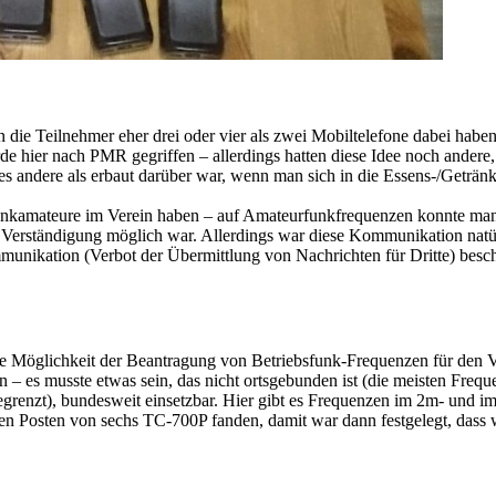
n die Teilnehmer eher drei oder vier als zwei Mobiltelefone dabei habe
er nach PMR gegriffen – allerdings hatten diese Idee noch andere, so
lles andere als erbaut darüber war, wenn man sich in die Essens-/Geträ
Funkamateure im Verein haben – auf Amateurfunkfrequenzen konnte man
 Verständigung möglich war. Allerdings war diese Kommunikation natürli
munikation (Verbot der Übermittlung von Nachrichten für Dritte) besch
ie Möglichkeit der Beantragung von Betriebsfunk-Frequenzen für den V
– es musste etwas sein, das nicht ortsgebunden ist (die meisten Freque
begrenzt), bundesweit einsetzbar. Hier gibt es Frequenzen im 2m- und 
inen Posten von sechs TC-700P fanden, damit war dann festgelegt, das