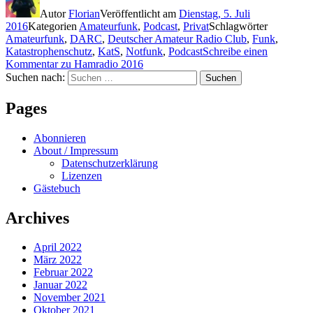
Autor
Florian
Veröffentlicht am
Dienstag, 5. Juli
2016
Kategorien
Amateurfunk
,
Podcast
,
Privat
Schlagwörter
Amateurfunk
,
DARC
,
Deutscher Amateur Radio Club
,
Funk
,
Katastrophenschutz
,
KatS
,
Notfunk
,
Podcast
Schreibe einen
Kommentar
zu Hamradio 2016
Suchen nach:
Suchen
Pages
Abonnieren
About / Impressum
Datenschutzerklärung
Lizenzen
Gästebuch
Archives
April 2022
März 2022
Februar 2022
Januar 2022
November 2021
Oktober 2021