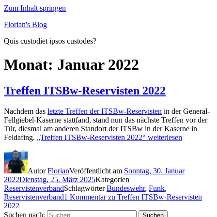
Zum Inhalt springen
Florian's Blog
Quis custodiet ipsos custodes?
Monat:
Januar 2022
Treffen ITSBw-Reservisten 2022
Nachdem das
letzte Treffen der ITSBw-Reservisten
in der General-
Fellgiebel-Kaserne stattfand, stand nun das nächste Treffen vor der
Tür, diesmal am anderen Standort der ITSBw in der Kaserne in
Feldafing.
„Treffen ITSBw-Reservisten 2022“
weiterlesen
Autor
Florian
Veröffentlicht am
Sonntag, 30. Januar
2022
Dienstag, 25. März 2025
Kategorien
Reservistenverband
Schlagwörter
Bundeswehr
,
Funk
,
Reservistenverband
1 Kommentar
zu Treffen ITSBw-Reservisten
2022
Suchen nach:
Suchen