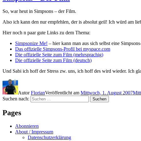
So, war heut in Simpsons – der Film.
Also ich kann den nur empfehlen, der is absolut geil! Ich würd am li
Hier noch n paar gute Links zu dem Thema:
Simpsonize Me!
– hier kann man aus sich selbst eine Simpson
Das offizielle Simpsons-Profil bei myspace.com
Die offizielle Seite zum Film (mehrsprachig)
Die offizielle Seite zum Film (deutsch)
Und Sabi ich hoff der Stress zw. uns, ich hoff des wird wieder. Ich g
Autor
Florian
Veröffentlicht am
Mittwoch, 1. August 2007
Mit
Suchen nach:
Suchen
Pages
Abonnieren
About / Impressum
Datenschutzerklärung