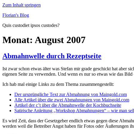
Zum Inhalt springen
Florian's Blog
Quis custodiet ipsos custodes?
Monat:
August 2007
Abmahnwelle durch Rezeptseite
Ist zwar schon etwas älter was Stefan mir grade geschickt hat aber sic
eigenen Seite zu verwenden. Und wenn es nur so etwas wie das Bild 
Ich hab mal einige Links zu dem Thema zusammengestellt:
Der ursprüngliche Text zur Abmahnung von Maingold.com
Alle Artikel über die zwei Abmahnungen von Maingold.com
Artikel der c’t über die Abmahnwelle der Kochbuchseite
Satirische Anleitung „Workshop Abmahnungen“ – wie man se
Es wird Zeit, dass der Gesetzgeber endlich etwas gegen diese Abmahn-
werden weil die Betreiber Angst haben für Fotos oder Äußerungen i