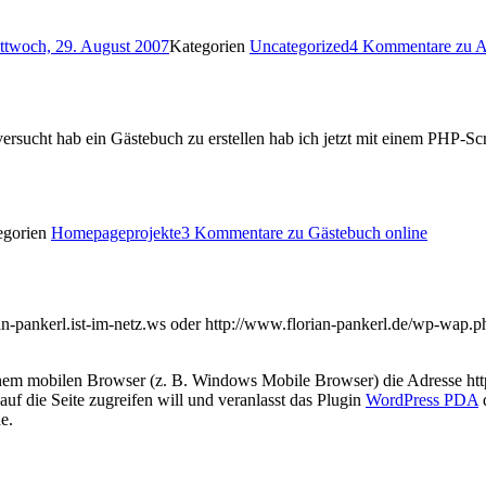
ttwoch, 29. August 2007
Kategorien
Uncategorized
4 Kommentare
zu A
rsucht hab ein Gästebuch zu erstellen hab ich jetzt mit einem PHP-Scri
egorien
Homepageprojekte
3 Kommentare
zu Gästebuch online
lorian-pankerl.ist-im-netz.ws oder http://www.florian-pankerl.de/wp-w
inem mobilen Browser (z. B. Windows Mobile Browser) die Adresse http
f die Seite zugreifen will und veranlasst das Plugin
WordPress PDA
d
e.