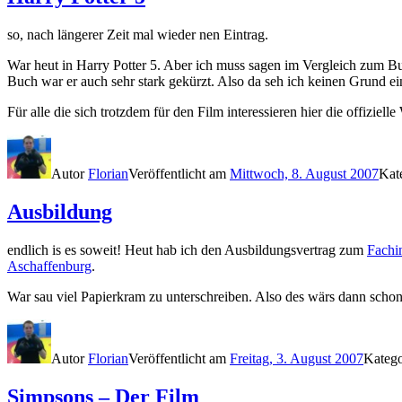
so, nach längerer Zeit mal wieder nen Eintrag.
War heut in Harry Potter 5. Aber ich muss sagen im Vergleich zum B
Buch war er auch sehr stark gekürzt. Also da seh ich keinen Grund ei
Für alle die sich trotzdem für den Film interessieren hier die offiziell
Autor
Florian
Veröffentlicht am
Mittwoch, 8. August 2007
Kat
Ausbildung
endlich is es soweit! Heut hab ich den Ausbildungsvertrag zum
Fachi
Aschaffenburg
.
War sau viel Papierkram zu unterschreiben. Also des wärs dann schon
Autor
Florian
Veröffentlicht am
Freitag, 3. August 2007
Kateg
Simpsons – Der Film