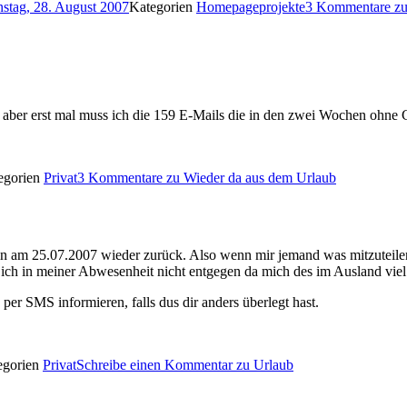
nstag, 28. August 2007
Kategorien
Homepageprojekte
3 Kommentare
zu
en, aber erst mal muss ich die 159 E-Mails die in den zwei Wochen ohn
egorien
Privat
3 Kommentare
zu Wieder da aus dem Urlaub
Bin am 25.07.2007 wieder zurück. Also wenn mir jemand was mitzuteile
 in meiner Abwesenheit nicht entgegen da mich des im Ausland viel z
er SMS informieren, falls dus dir anders überlegt hast.
egorien
Privat
Schreibe einen Kommentar
zu Urlaub