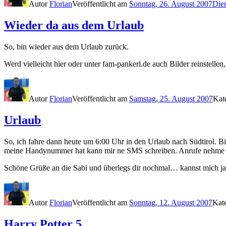
Autor
Florian
Veröffentlicht am
Sonntag, 26. August 2007
Die
Wieder da aus dem Urlaub
So, bin wieder aus dem Urlaub zurück.
Werd vielleicht hier oder unter fam-pankerl.de auch Bilder reinstell
Autor
Florian
Veröffentlicht am
Samstag, 25. August 2007
Kat
Urlaub
So, ich fahre dann heute um 6:00 Uhr in den Urlaub nach Südtirol. 
meine Handynummer hat kann mir ne SMS schreiben. Anrufe nehme ich
Schöne Grüße an die Sabi und überlegs dir nochmal… kannst mich ja p
Autor
Florian
Veröffentlicht am
Sonntag, 12. August 2007
Kat
Harry Potter 5