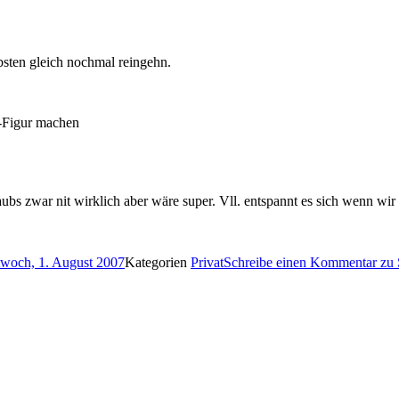
ebsten gleich nochmal reingehn.
s-Figur machen
laubs zwar nit wirklich aber wäre super. Vll. entspannt es sich wenn wi
twoch, 1. August 2007
Kategorien
Privat
Schreibe einen Kommentar
zu 