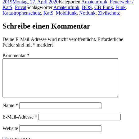
2019
Montag, 27. April 2020
Kategorien
Amateurfunk
,
Feuerwehr /
KatS
,
Privat
Schlagwörter
Amateurfunk
,
BOS
,
CB-Funk
,
Funk
,
Katastrophenschutz
,
KatS
,
Mobilfunk
,
Notfunk
,
Zivilschutz
Schreibe einen Kommentar
Deine E-Mail-Adresse wird nicht veröffentlicht.
Erforderliche
Felder sind mit
*
markiert
Kommentar
*
Name
*
E-Mail-Adresse
*
Website