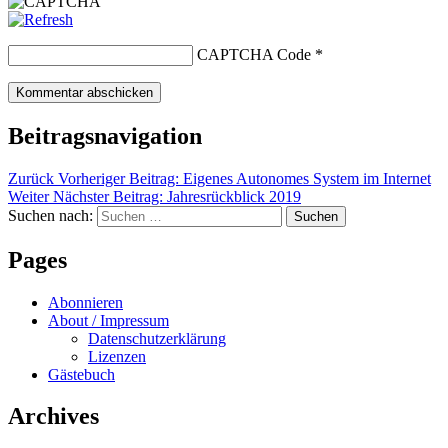
CAPTCHA Code
*
Beitragsnavigation
Zurück
Vorheriger Beitrag:
Eigenes Autonomes System im Internet
Weiter
Nächster Beitrag:
Jahresrückblick 2019
Suchen nach:
Suchen
Pages
Abonnieren
About / Impressum
Datenschutzerklärung
Lizenzen
Gästebuch
Archives