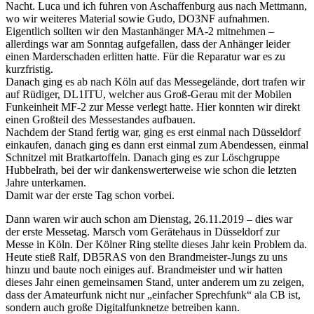
Nacht. Luca und ich fuhren von Aschaffenburg aus nach Mettmann,
wo wir weiteres Material sowie Gudo, DO3NF aufnahmen.
Eigentlich sollten wir den Mastanhänger MA-2 mitnehmen –
allerdings war am Sonntag aufgefallen, dass der Anhänger leider
einen Marderschaden erlitten hatte. Für die Reparatur war es zu
kurzfristig.
Danach ging es ab nach Köln auf das Messegelände, dort trafen wir
auf Rüdiger, DL1ITU, welcher aus Groß-Gerau mit der Mobilen
Funkeinheit MF-2 zur Messe verlegt hatte. Hier konnten wir direkt
einen Großteil des Messestandes aufbauen.
Nachdem der Stand fertig war, ging es erst einmal nach Düsseldorf
einkaufen, danach ging es dann erst einmal zum Abendessen, einmal
Schnitzel mit Bratkartoffeln. Danach ging es zur Löschgruppe
Hubbelrath, bei der wir dankenswerterweise wie schon die letzten
Jahre unterkamen.
Damit war der erste Tag schon vorbei.
Dann waren wir auch schon am Dienstag, 26.11.2019 – dies war
der erste Messetag. Marsch vom Gerätehaus in Düsseldorf zur
Messe in Köln. Der Kölner Ring stellte dieses Jahr kein Problem da.
Heute stieß Ralf, DB5RAS von den Brandmeister-Jungs zu uns
hinzu und baute noch einiges auf. Brandmeister und wir hatten
dieses Jahr einen gemeinsamen Stand, unter anderem um zu zeigen,
dass der Amateurfunk nicht nur „einfacher Sprechfunk“ ala CB ist,
sondern auch große Digitalfunknetze betreiben kann.