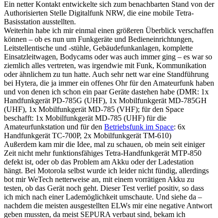
Ein netter Kontakt entwickelte sich zum benachbarten Stand von der
Authorisierten Stelle Digitalfunk NRW, die eine mobile Tetra-
Basisstation ausstellten.
Weiterhin habe ich mir einmal einen größeren Überblick verschaffen
können – ob es nun um Funkgeräte und Bedieneinrichtungen,
Leitstellentische und -stühle, Gebäudefunkanlagen, komplette
Einsatzleitwagen, Bodycams oder was auch immer ging – es war so
ziemlich alles vertreten, was irgendwie mit Funk, Kommunikation
oder ähnlichem zu tun hatte. Auch sehr nett war eine Standführung
bei Hytera, die ja immer ein offenes Ohr für den Amateurfunk haben
und von denen ich schon ein paar Geräte dastehen habe (DMR: 1x
Handfunkgerät PD-785G (UHF), 1x Mobilfunkgerät MD-785GH
(UHF), 1x Mobilfunkgerät MD-785 (VHF); für den Space
beschafft: 1x Mobilfunkgerät MD-785 (UHF) für die
Amateurfunkstation und für den
Betriebsfunk im Space
: 6x
Handfunkgerät TC-700P, 2x Mobilfunkgerät TM-610)
Außerdem kam mir die Idee, mal zu schauen, ob mein seit einiger
Zeit nicht mehr funktionsfähiges Tetra-Handfunkgerät MTP-850
defekt ist, oder ob das Problem am Akku oder der Ladestation
hängt. Bei Motorola selbst wurde ich leider nicht fündig, allerdings
bot mir WeTech netterweise an, mit einem vorrätigen Akku zu
testen, ob das Gerät noch geht. Dieser Test verlief positiv, so dass
ich mich nach einer Lademöglichkeit umschaute. Und siehe da –
nachdem die meisten ausgestellten ELWs mir eine negative Antwort
geben mussten, da meist SEPURA verbaut sind, bekam ich