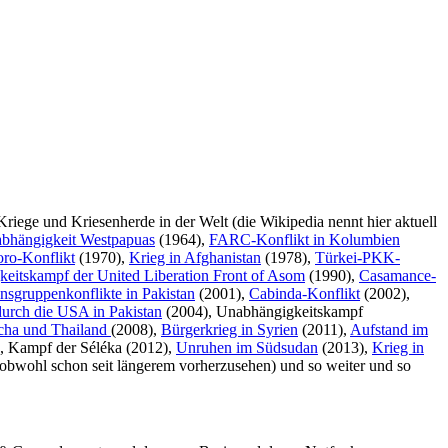
Kriege und Kriesenherde in der Welt (die Wikipedia nennt hier aktuell
abhängigkeit Westpapuas
(1964),
FARC-Konflikt in Kolumbien
ro-Konflikt
(1970),
Krieg in Afghanistan
(1978),
Türkei-PKK-
eitskampf der United Liberation Front of Asom
(1990),
Casamance-
nsgruppenkonflikte in Pakistan
(2001),
Cabinda-Konflikt
(2002),
urch die USA in Pakistan
(2004), Unabhängigkeitskampf
cha und Thailand
(2008),
Bürgerkrieg in Syrien
(2011),
Aufstand im
, Kampf der Séléka (2012),
Unruhen im Südsudan
(2013),
Krieg in
de (obwohl schon seit längerem vorherzusehen) und so weiter und so