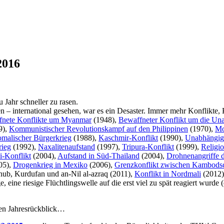
2016
u Jahr schneller zu rasen.
en – international gesehen, war es ein Desaster. Immer mehr Konflikte, 
fnete Konflikte um Myanmar
(1948),
Bewaffneter Konflikt um die Un
9),
Kommunistischer Revolutionskampf auf den Philippinen
(1970),
Mo
malischer Bürgerkrieg
(1988),
Kaschmir-Konflikt
(1990),
Unabhängigk
rieg
(1992),
Naxalitenaufstand
(1997),
Tripura-Konflikt
(1999),
Religio
i-Konflikt
(2004),
Aufstand in Süd-Thailand
(2004),
Drohnenangriffe d
05),
Drogenkrieg in Mexiko
(2006),
Grenzkonflikt zwischen Kambods
ub, Kurdufan und an-Nil al-azraq (2011),
Konflikt in Nordmali
(2012)
, eine riesige Flüchtlingswelle auf die erst viel zu spät reagiert wur
en Jahresrückblick…