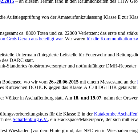
02.2015
– an diesem Termin fand in den Räumlichkeiten des THW Groß
 die Aufstiegsprüfung von der Amateurfunkzulassung Klasse E zur Kl
insgesamt ca. 8800 Toten und ca. 22000 Verletzten; das erste und stär
n Groß Gerau aus beteiligt war
. Wir waren
für die Kommunikation z
itstelle Untermain (Integrierte Leitstelle für Feuerwehr und Rettungs
) des DARC statt.
funk-Standortes (notstromversorgter und notfunkfähiger DMR-Repeater
en Bodensee, wo wir vom
26.-28.06.2015
mit einem Messestand an der
iges Rufzeichen DO1IUK gegen das Klasse-A-Call DG1IUK getauscht.
der Völker in Aschaffenburg statt. Am
18. und 19.07.
nahm der Ortsver
fungsvorbereitungskurs für die Klasse E in der
Katakombe Aschaffen
sch des
Schaffenburg e.V.
, ein Hackspace/Makerspace, der sich mittlerw
est Wiesbaden (vor dem Hintergrund, das NFD ein in Wiesbaden einget