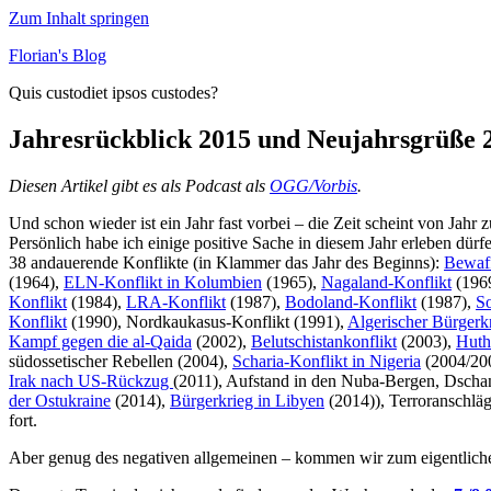
Zum Inhalt springen
Florian's Blog
Quis custodiet ipsos custodes?
Jahresrückblick 2015 und Neujahrsgrüße 
Diesen Artikel gibt es als Podcast als
OGG/Vorbis
.
Und schon wieder ist ein Jahr fast vorbei – die Zeit scheint von Jahr z
Persönlich habe ich einige positive Sache in diesem Jahr erleben dürf
38 andauerende Konflikte (in Klammer das Jahr des Beginns):
Bewaf
(1964),
ELN-Konflikt in Kolumbien
(1965),
Nagaland-Konflikt
(196
Konflikt
(1984),
LRA-Konflikt
(1987),
Bodoland-Konflikt
(1987),
So
Konflikt
(1990), Nordkaukasus-Konflikt (1991),
Algerischer Bürgerk
Kampf gegen die al-Qaida
(2002),
Belutschistankonflikt
(2003),
Huth
südossetischer Rebellen (2004),
Scharia-Konflikt in Nigeria
(2004/20
Irak nach US-Rückzug
(2011), Aufstand in den Nuba-Bergen, Dschan
der Ostukraine
(2014),
Bürgerkrieg in Libyen
(2014)), Terroranschläge
fort.
Aber genug des negativen allgemeinen – kommen wir zum eigentlich