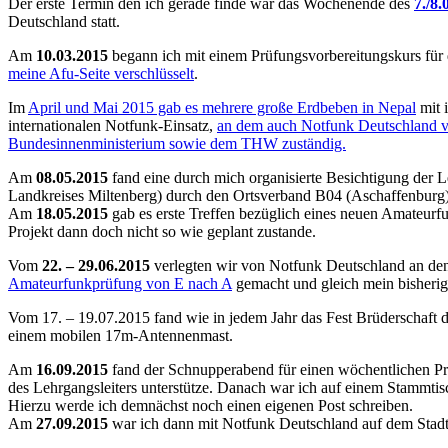
Der erste Termin den ich gerade finde war das Wochenende des
7./8.
Deutschland statt.
Am
10.03.2015
begann ich mit einem Prüfungsvorbereitungskurs für
meine Afu-Seite verschlüsselt
.
Im
April und Mai 2015 gab es mehrere große Erdbeben in Nepal
mit 
internationalen Notfunk-Einsatz,
an dem auch Notfunk Deutschland vo
Bundesinnenministerium sowie dem THW zuständig.
Am
08.05.2015
fand eine durch mich organisierte Besichtigung der Le
Landkreises Miltenberg) durch den Ortsverband B04 (Aschaffenburg
Am
18.05.2015
gab es erste Treffen bezüglich eines neuen Amateur
Projekt dann doch nicht so wie geplant zustande.
Vom
22. – 29.06.2015
verlegten wir von Notfunk Deutschland an d
Amateurfunkprüfung von E nach A
gemacht und gleich mein bisher
Vom 17. – 19.07.2015 fand wie in jedem Jahr das Fest Brüderschaft 
einem mobilen 17m-Antennenmast.
Am
16.09.2015
fand der Schnupperabend für einen wöchentlichen Prü
des Lehrgangsleiters unterstütze. Danach war ich auf einem Stammti
Hierzu werde ich demnächst noch einen eigenen Post schreiben.
Am
27.09.2015
war ich dann mit Notfunk Deutschland auf dem Stadtf