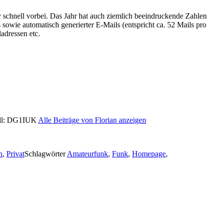
hr schnell vorbei. Das Jahr hat auch ziemlich beeindruckende Zahlen
owie automatisch generierter E-Mails (entspricht ca. 52 Mails pro
adressen etc.
Call: DG1IUK
Alle Beiträge von Florian anzeigen
n
,
Privat
Schlagwörter
Amateurfunk
,
Funk
,
Homepage
,