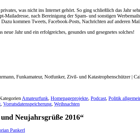
ivates, was nicht ins Internet gehört. So ging schließlich das Jahr se
t-Mailadresse, nach Bereinigung der Spam- und sonstigen Werbemails s
n. Dazu kommen Tweets, Facebook-Posts, Nachrichten auf anderen Mail
s neue Jahr und ein erfolgreiches, gesundes und gesegnetes solches!
rwehrmann, Funkamateur, Notfunker, Zivil- und Katastrophenschützer | 
Kategorien
Amateurfunk
,
Homepageprojekte
,
Podcast
,
Politik allgemei
g
,
Vorratsdatenspeicherung
,
Weihnachten
 und Neujahrsgrüße 2016“
orian Pankerl