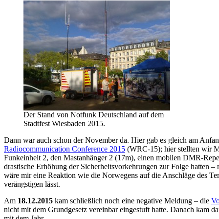
Der Stand von Notfunk Deutschland auf dem
Stadtfest Wiesbaden 2015.
Dann war auch schon der November da. Hier gab es gleich am Anfan
Radiocommunication Conference 2015
(WRC-15); hier stellten wir Ma
Funkeinheit 2, den Mastanhänger 2 (17m), einen mobilen DMR-Repea
drastische Erhöhung der Sicherheitsvorkehrungen zur Folge hatten – n
wäre mir eine Reaktion wie die Norwegens auf die Anschläge des Ter
verängstigen lässt.
Am
18.12.2015
kam schließlich noch eine negative Meldung – die
Vo
nicht mit dem Grundgesetz vereinbar eingestuft hatte. Danach kam da
mit dem Jahr.