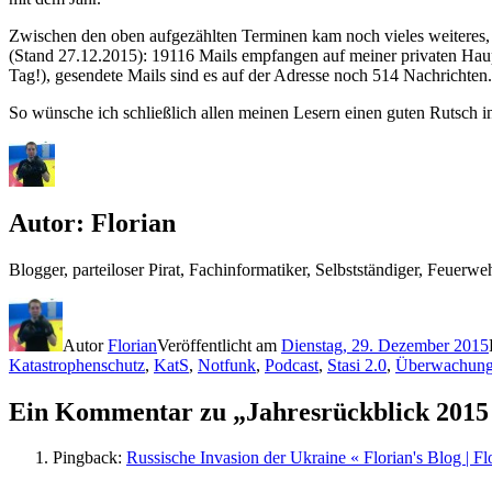
Zwischen den oben aufgezählten Terminen kam noch vieles weiteres, pr
(Stand 27.12.2015): 19116 Mails empfangen auf meiner privaten Haup
Tag!), gesendete Mails sind es auf der Adresse noch 514 Nachrichte
So wünsche ich schließlich allen meinen Lesern einen guten Rutsch in
Autor:
Florian
Blogger, parteiloser Pirat, Fachinformatiker, Selbstständiger, Feue
Autor
Florian
Veröffentlicht am
Dienstag, 29. Dezember 2015
Katastrophenschutz
,
KatS
,
Notfunk
,
Podcast
,
Stasi 2.0
,
Überwachun
Ein Kommentar zu „Jahresrückblick 2015
Pingback:
Russische Invasion der Ukraine « Florian's Blog | Fl