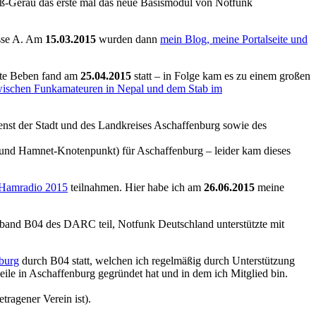
-Gerau das erste mal das neue Basismodul von Notfunk
asse A. Am
15.03.2015
wurden dann
mein Blog, meine Portalseite und
kste Beben fand am
25.04.2015
statt – in Folge kam es zu einem großen
wischen Funkamateuren in Nepal und dem Stab im
dienst der Stadt und des Landkreises Aschaffenburg sowie des
 und Hamnet-Knotenpunkt) für Aschaffenburg – leider kam dieses
Hamradio 2015
teilnahmen. Hier habe ich am
26.06.2015
meine
band B04 des DARC teil, Notfunk Deutschland unterstützte mit
burg
durch B04 statt, welchen ich regelmäßig durch Unterstützung
eile in Aschaffenburg gegründet hat und in dem ich Mitglied bin.
ragener Verein ist).