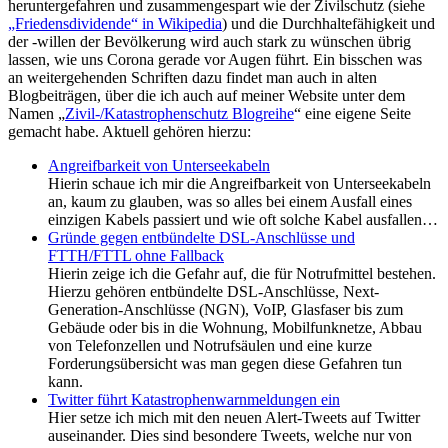
heruntergefahren und zusammengespart wie der Zivilschutz (siehe
„Friedensdividende“ in Wikipedia
) und die Durchhaltefähigkeit und
der -willen der Bevölkerung wird auch stark zu wünschen übrig
lassen, wie uns Corona gerade vor Augen führt. Ein bisschen was
an weitergehenden Schriften dazu findet man auch in alten
Blogbeiträgen, über die ich auch auf meiner Website unter dem
Namen „
Zivil-/Katastrophenschutz Blogreihe
“ eine eigene Seite
gemacht habe. Aktuell gehören hierzu:
Angreifbarkeit von Unterseekabeln
Hierin schaue ich mir die Angreifbarkeit von Unterseekabeln
an, kaum zu glauben, was so alles bei einem Ausfall eines
einzigen Kabels passiert und wie oft solche Kabel ausfallen…
Gründe gegen entbündelte DSL-Anschlüsse und
FTTH/FTTL ohne Fallback
Hierin zeige ich die Gefahr auf, die für Notrufmittel bestehen.
Hierzu gehören entbündelte DSL-Anschlüsse, Next-
Generation-Anschlüsse (NGN), VoIP, Glasfaser bis zum
Gebäude oder bis in die Wohnung, Mobilfunknetze, Abbau
von Telefonzellen und Notrufsäulen und eine kurze
Forderungsübersicht was man gegen diese Gefahren tun
kann.
Twitter führt Katastrophenwarnmeldungen ein
Hier setze ich mich mit den neuen Alert-Tweets auf Twitter
auseinander. Dies sind besondere Tweets, welche nur von