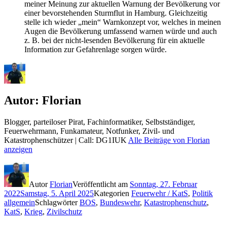
meiner Meinung zur aktuellen Warnung der Bevölkerung vor
einer bevorstehenden Sturmflut in Hamburg. Gleichzeitig
stelle ich wieder „mein“ Warnkonzept vor, welches in meinen
Augen die Bevölkerung umfassend warnen würde und auch
z. B. bei der nicht-lesenden Bevölkerung für ein aktuelle
Information zur Gefahrenlage sorgen würde.
Autor:
Florian
Blogger, parteiloser Pirat, Fachinformatiker, Selbstständiger,
Feuerwehrmann, Funkamateur, Notfunker, Zivil- und
Katastrophenschützer | Call: DG1IUK
Alle Beiträge von Florian
anzeigen
Autor
Florian
Veröffentlicht am
Sonntag, 27. Februar
2022
Samstag, 5. April 2025
Kategorien
Feuerwehr / KatS
,
Politik
allgemein
Schlagwörter
BOS
,
Bundeswehr
,
Katastrophenschutz
,
KatS
,
Krieg
,
Zivilschutz