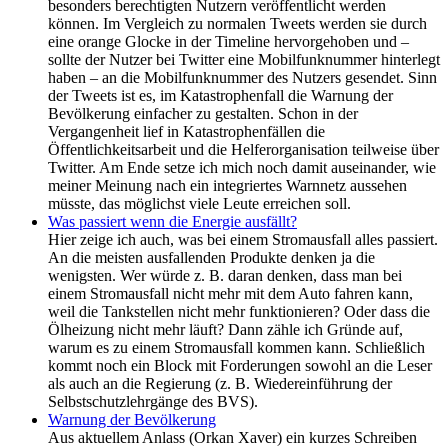
besonders berechtigten Nutzern veröffentlicht werden
können. Im Vergleich zu normalen Tweets werden sie durch
eine orange Glocke in der Timeline hervorgehoben und –
sollte der Nutzer bei Twitter eine Mobilfunknummer hinterlegt
haben – an die Mobilfunknummer des Nutzers gesendet. Sinn
der Tweets ist es, im Katastrophenfall die Warnung der
Bevölkerung einfacher zu gestalten. Schon in der
Vergangenheit lief in Katastrophenfällen die
Öffentlichkeitsarbeit und die Helferorganisation teilweise über
Twitter. Am Ende setze ich mich noch damit auseinander, wie
meiner Meinung nach ein integriertes Warnnetz aussehen
müsste, das möglichst viele Leute erreichen soll.
Was passiert wenn die Energie ausfällt?
Hier zeige ich auch, was bei einem Stromausfall alles passiert.
An die meisten ausfallenden Produkte denken ja die
wenigsten. Wer würde z. B. daran denken, dass man bei
einem Stromausfall nicht mehr mit dem Auto fahren kann,
weil die Tankstellen nicht mehr funktionieren? Oder dass die
Ölheizung nicht mehr läuft? Dann zähle ich Gründe auf,
warum es zu einem Stromausfall kommen kann. Schließlich
kommt noch ein Block mit Forderungen sowohl an die Leser
als auch an die Regierung (z. B. Wiedereinführung der
Selbstschutzlehrgänge des BVS).
Warnung der Bevölkerung
Aus aktuellem Anlass (Orkan Xaver) ein kurzes Schreiben