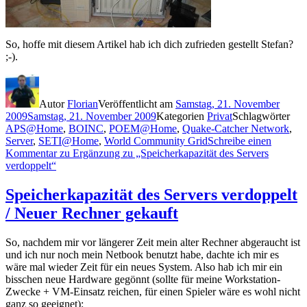
So, hoffe mit diesem Artikel hab ich dich zufrieden gestellt Stefan?
;-).
Autor
Florian
Veröffentlicht am
Samstag, 21. November
2009
Samstag, 21. November 2009
Kategorien
Privat
Schlagwörter
APS@Home
,
BOINC
,
POEM@Home
,
Quake-Catcher Network
,
Server
,
SETI@Home
,
World Community Grid
Schreibe einen
Kommentar
zu Ergänzung zu „Speicherkapazität des Servers
verdoppelt“
Speicherkapazität des Servers verdoppelt
/ Neuer Rechner gekauft
So, nachdem mir vor längerer Zeit mein alter Rechner abgeraucht ist
und ich nur noch mein Netbook benutzt habe, dachte ich mir es
wäre mal wieder Zeit für ein neues System. Also hab ich mir ein
bisschen neue Hardware gegönnt (sollte für meine Workstation-
Zwecke + VM-Einsatz reichen, für einen Spieler wäre es wohl nicht
ganz so geeignet):