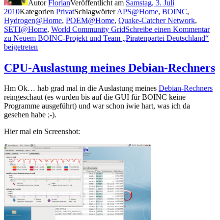
Autor
Florian
Veröffentlicht am
Samstag, 3. Juli
2010
Kategorien
Privat
Schlagwörter
APS@Home
,
BOINC
,
Hydrogen@Home
,
POEM@Home
,
Quake-Catcher Network
,
SETI@Home
,
World Community Grid
Schreibe einen Kommentar
zu Neuem BOINC-Projekt und Team „Piratenpartei Deutschland“
beigetreten
CPU-Auslastung meines Debian-Rechners
Hm Ok… hab grad mal in die Auslastung meines
Debian-Rechners
reingeschaut (es wurden bis auf die GUI für BOINC keine
Programme ausgeführt) und war schon iwie hart, was ich da
gesehen habe ;-).
Hier mal ein Screenshot: