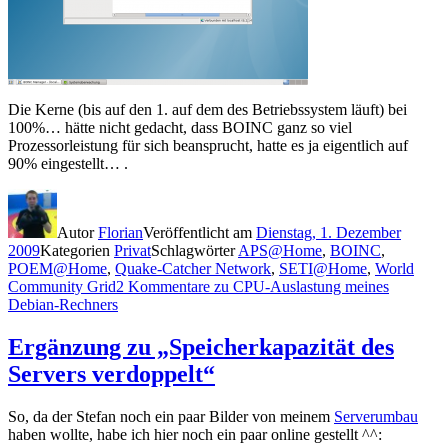
Die Kerne (bis auf den 1. auf dem des Betriebssystem läuft) bei
100%… hätte nicht gedacht, dass BOINC ganz so viel
Prozessorleistung für sich beansprucht, hatte es ja eigentlich auf
90% eingestellt… .
Autor
Florian
Veröffentlicht am
Dienstag, 1. Dezember
2009
Kategorien
Privat
Schlagwörter
APS@Home
,
BOINC
,
POEM@Home
,
Quake-Catcher Network
,
SETI@Home
,
World
Community Grid
2 Kommentare
zu CPU-Auslastung meines
Debian-Rechners
Ergänzung zu „Speicherkapazität des
Servers verdoppelt“
So, da der Stefan noch ein paar Bilder von meinem
Serverumbau
haben wollte, habe ich hier noch ein paar online gestellt ^^: