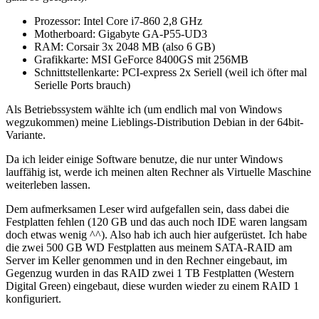
Prozessor: Intel Core i7-860 2,8 GHz
Motherboard: Gigabyte GA-P55-UD3
RAM: Corsair 3x 2048 MB (also 6 GB)
Grafikkarte: MSI GeForce 8400GS mit 256MB
Schnittstellenkarte: PCI-express 2x Seriell (weil ich öfter mal
Serielle Ports brauch)
Als Betriebssystem wählte ich (um endlich mal von Windows
wegzukommen) meine Lieblings-Distribution Debian in der 64bit-
Variante.
Da ich leider einige Software benutze, die nur unter Windows
lauffähig ist, werde ich meinen alten Rechner als Virtuelle Maschine
weiterleben lassen.
Dem aufmerksamen Leser wird aufgefallen sein, dass dabei die
Festplatten fehlen (120 GB und das auch noch IDE waren langsam
doch etwas wenig ^^). Also hab ich auch hier aufgerüstet. Ich habe
die zwei 500 GB WD Festplatten aus meinem SATA-RAID am
Server im Keller genommen und in den Rechner eingebaut, im
Gegenzug wurden in das RAID zwei 1 TB Festplatten (Western
Digital Green) eingebaut, diese wurden wieder zu einem RAID 1
konfiguriert.