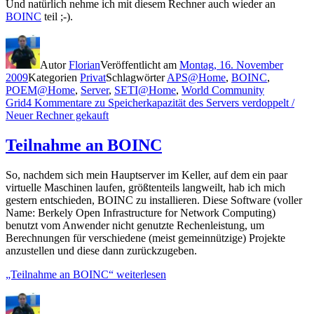
Und natürlich nehme ich mit diesem Rechner auch wieder an
BOINC
teil ;-).
Autor
Florian
Veröffentlicht am
Montag, 16. November
2009
Kategorien
Privat
Schlagwörter
APS@Home
,
BOINC
,
POEM@Home
,
Server
,
SETI@Home
,
World Community
Grid
4 Kommentare
zu Speicherkapazität des Servers verdoppelt /
Neuer Rechner gekauft
Teilnahme an BOINC
So, nachdem sich mein Hauptserver im Keller, auf dem ein paar
virtuelle Maschinen laufen, größtenteils langweilt, hab ich mich
gestern entschieden, BOINC zu installieren. Diese Software (voller
Name: Berkely Open Infrastructure for Network Computing)
benutzt vom Anwender nicht genutzte Rechenleistung, um
Berechnungen für verschiedene (meist gemeinnützige) Projekte
anzustellen und diese dann zurückzugeben.
„Teilnahme an BOINC“
weiterlesen