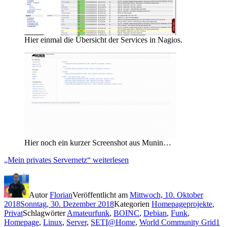
Hier einmal die Übersicht der Services in Nagios.
Hier noch ein kurzer Screenshot aus Munin…
„Mein privates Servernetz“
weiterlesen
Autor
Florian
Veröffentlicht am
Mittwoch, 10. Oktober
2018
Sonntag, 30. Dezember 2018
Kategorien
Homepageprojekte
,
Privat
Schlagwörter
Amateurfunk
,
BOINC
,
Debian
,
Funk
,
Homepage
,
Linux
,
Server
,
SETI@Home
,
World Community Grid
1