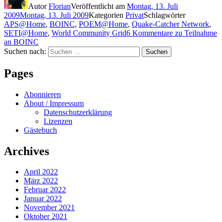
Autor
Florian
Veröffentlicht am
Montag, 13. Juli
2009
Montag, 13. Juli 2009
Kategorien
Privat
Schlagwörter
APS@Home
,
BOINC
,
POEM@Home
,
Quake-Catcher Network
,
SETI@Home
,
World Community Grid
6 Kommentare
zu Teilnahme
an BOINC
Suchen nach:
Suchen
Pages
Abonnieren
About / Impressum
Datenschutzerklärung
Lizenzen
Gästebuch
Archives
April 2022
März 2022
Februar 2022
Januar 2022
November 2021
Oktober 2021