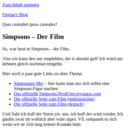
Zum Inhalt springen
Florian's Blog
Quis custodiet ipsos custodes?
Simpsons – Der Film
So, war heut in Simpsons – der Film.
Also ich kann den nur empfehlen, der is absolut geil! Ich würd am
liebsten gleich nochmal reingehn.
Hier noch n paar gute Links zu dem Thema:
Simpsonize Me!
– hier kann man aus sich selbst eine
Simpsons-Figur machen
Das offizielle Simpsons-Profil bei myspace.com
Die offizielle Seite zum Film (mehrsprachig)
Die offizielle Seite zum Film (deutsch)
Und Sabi ich hoff der Stress zw. uns, ich hoff des wird wieder. Ich
glaubs zwar nit wirklich aber wäre super. Vll. entspannt es sich
wenn wir ne Zeit lang keinen Kontakt ham.