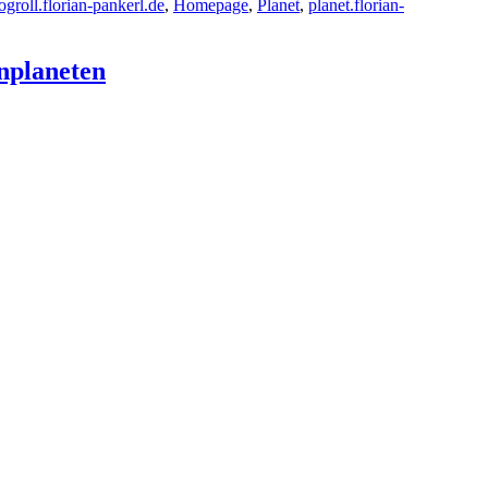
ogroll.florian-pankerl.de
,
Homepage
,
Planet
,
planet.florian-
nplaneten