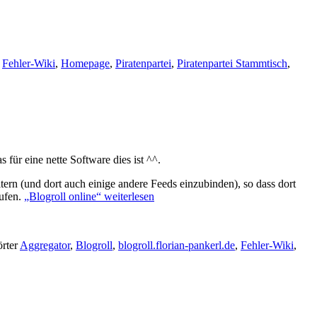
,
Fehler-Wiki
,
Homepage
,
Piratenpartei
,
Piratenpartei Stammtisch
,
 für eine nette Software dies ist ^^.
tern (und dort auch einige andere Feeds einzubinden), so dass dort
rufen.
„Blogroll online“
weiterlesen
rter
Aggregator
,
Blogroll
,
blogroll.florian-pankerl.de
,
Fehler-Wiki
,