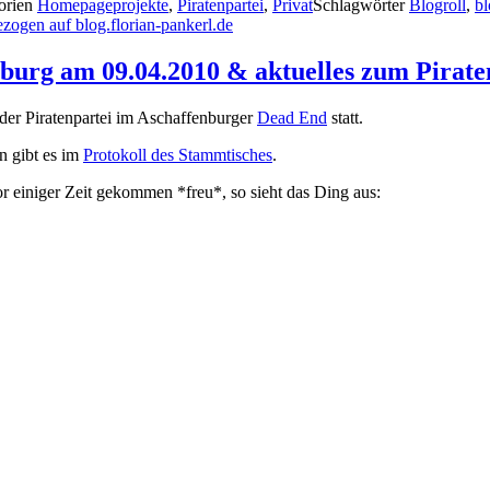
orien
Homepageprojekte
,
Piratenpartei
,
Privat
Schlagwörter
Blogroll
,
bl
ogen auf blog.florian-pankerl.de
nburg am 09.04.2010 & aktuelles zum Pirate
der Piratenpartei im Aschaffenburger
Dead End
statt.
n gibt es im
Protokoll des Stammtisches
.
r einiger Zeit gekommen *freu*, so sieht das Ding aus: