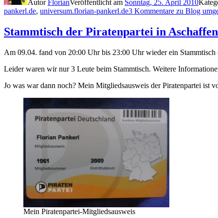
Autor
Florian
Veröffentlicht am
Sonntag, 25. April 2010
Kateg
pankerl.de
,
universum.florian-pankerl.de
3 Kommentare
zu Blog umgez
Stammtisch der Piratenpartei in Aschaffe
Am 09.04. fand von 20:00 Uhr bis 23:00 Uhr wieder ein Stammtisch 
Leider waren wir nur 3 Leute beim Stammtisch. Weitere Informatione
Jo was war dann noch? Mein Mitgliedsausweis der Piratenpartei ist vo
Mein Piratenpartei-Mitgliedsausweis