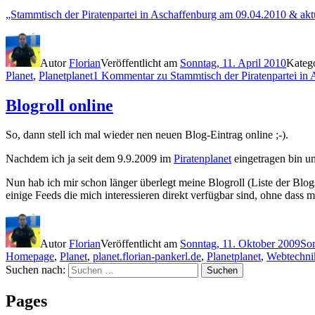
„Stammtisch der Piratenpartei in Aschaffenburg am 09.04.2010 & akt
Autor
Florian
Veröffentlicht am
Sonntag, 11. April 2010
Kateg
Planet
,
Planetplanet
1 Kommentar
zu Stammtisch der Piratenpartei in
Blogroll online
So, dann stell ich mal wieder nen neuen Blog-Eintrag online ;-).
Nachdem ich ja seit dem 9.9.2009 im
Piratenplanet
eingetragen bin un
Nun hab ich mir schon länger überlegt meine Blogroll (Liste der Blogs
einige Feeds die mich interessieren direkt verfügbar sind, ohne dass 
Autor
Florian
Veröffentlicht am
Sonntag, 11. Oktober 2009
Son
Homepage
,
Planet
,
planet.florian-pankerl.de
,
Planetplanet
,
Webtechni
Suchen nach:
Suchen
Pages