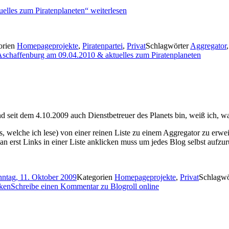
uelles zum Piratenplaneten“
weiterlesen
orien
Homepageprojekte
,
Piratenpartei
,
Privat
Schlagwörter
Aggregator
 Aschaffenburg am 09.04.2010 & aktuelles zum Piratenplaneten
d seit dem 4.10.2009 auch Dienstbetreuer des Planets bin, weiß ich, was
, welche ich lese) von einer reinen Liste zu einem Aggregator zu erwei
man erst Links in einer Liste anklicken muss um jedes Blog selbst aufzu
ntag, 11. Oktober 2009
Kategorien
Homepageprojekte
,
Privat
Schlagwö
ken
Schreibe einen Kommentar
zu Blogroll online