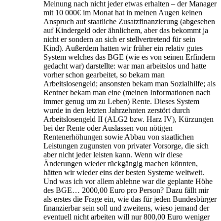
Meinung nach nicht jeder etwas erhalten – der Manager
mit 10 000€ im Monat hat in meinen Augen keinen
Anspruch auf staatliche Zusatzfinanzierung (abgesehen
auf Kindergeld oder ähnlichem, aber das bekommt ja
nicht er sondern an sich er stellvertretend für sein
Kind). Außerdem hatten wir früher ein relativ gutes
System welches das BGE (wie es von seinen Erfindern
gedacht war) darstellte: war man arbeitslos und hatte
vorher schon gearbeitet, so bekam man
Arbeitslosengeld; ansonsten bekam man Sozialhilfe; als
Rentner bekam man eine (meinen Informationen nach
immer genug um zu Leben) Rente. Dieses System
wurde in den letzten Jahrzehnten zerstört durch
Arbeitslosengeld II (ALG2 bzw. Harz IV), Kürzungen
bei der Rente oder Auslassen von nötigen
Rentenerhöhungen sowie Abbau von staatlichen
Leistungen zugunsten von privater Vorsorge, die sich
aber nicht jeder leisten kann. Wenn wir diese
Änderungen wieder rückgängig machen könnten,
hätten wir wieder eins der besten Systeme weltweit.
Und was ich vor allem ablehne war die geplante Höhe
des BGE… 2000,00 Euro pro Person? Dazu fällt mir
als erstes die Frage ein, wie das für jeden Bundesbürger
finanzierbar sein soll und zweitens, wieso jemand der
eventuell nicht arbeiten will nur 800,00 Euro weniger