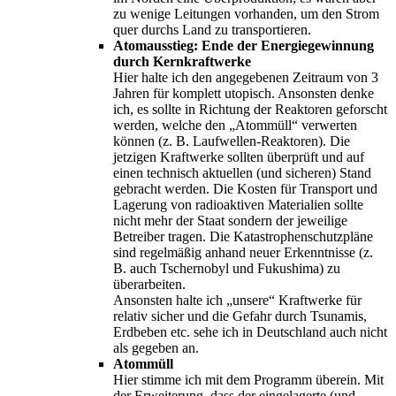
zu wenige Leitungen vorhanden, um den Strom
quer durchs Land zu transportieren.
Atomausstieg: Ende der Energiegewinnung
durch Kernkraftwerke
Hier halte ich den angegebenen Zeitraum von 3
Jahren für komplett utopisch. Ansonsten denke
ich, es sollte in Richtung der Reaktoren geforscht
werden, welche den „Atommüll“ verwerten
können (z. B. Laufwellen-Reaktoren). Die
jetzigen Kraftwerke sollten überprüft und auf
einen technisch aktuellen (und sicheren) Stand
gebracht werden. Die Kosten für Transport und
Lagerung von radioaktiven Materialien sollte
nicht mehr der Staat sondern der jeweilige
Betreiber tragen. Die Katastrophenschutzpläne
sind regelmäßig anhand neuer Erkenntnisse (z.
B. auch Tschernobyl und Fukushima) zu
überarbeiten.
Ansonsten halte ich „unsere“ Kraftwerke für
relativ sicher und die Gefahr durch Tsunamis,
Erdbeben etc. sehe ich in Deutschland auch nicht
als gegeben an.
Atommüll
Hier stimme ich mit dem Programm überein. Mit
der Erweiterung, dass der eingelagerte (und