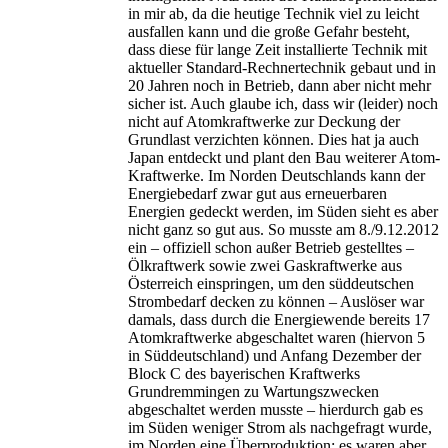
in mir ab, da die heutige Technik viel zu leicht
ausfallen kann und die große Gefahr besteht,
dass diese für lange Zeit installierte Technik mit
aktueller Standard-Rechnertechnik gebaut und in
20 Jahren noch in Betrieb, dann aber nicht mehr
sicher ist. Auch glaube ich, dass wir (leider) noch
nicht auf Atomkraftwerke zur Deckung der
Grundlast verzichten können. Dies hat ja auch
Japan entdeckt und plant den Bau weiterer Atom-
Kraftwerke. Im Norden Deutschlands kann der
Energiebedarf zwar gut aus erneuerbaren
Energien gedeckt werden, im Süden sieht es aber
nicht ganz so gut aus. So musste am 8./9.12.2012
ein – offiziell schon außer Betrieb gestelltes –
Ölkraftwerk sowie zwei Gaskraftwerke aus
Österreich einspringen, um den süddeutschen
Strombedarf decken zu können – Auslöser war
damals, dass durch die Energiewende bereits 17
Atomkraftwerke abgeschaltet waren (hiervon 5
in Süddeutschland) und Anfang Dezember der
Block C des bayerischen Kraftwerks
Grundremmingen zu Wartungszwecken
abgeschaltet werden musste – hierdurch gab es
im Süden weniger Strom als nachgefragt wurde,
im Norden eine Überproduktion; es waren aber