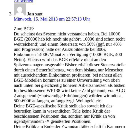
Antworten
Jan
sagt:
Mittwoch, 15. Mai 2013 um 22:57:13 Uhr
Zum BGE:
Du scheinst das System nicht verstanden haben. Bei 1000€
BGE (2000€ hab ich noch nie gehört, 1000€ sind schon recht
weitreichend) und einem Steuersatz von 50% (ggf. nur 40%
und Progression) hätte der Auszubildende bei 800€
Einkommen 1400€/Monat zur Verfügung (1000€ BGE, 400
Netto). Ebenso wird das BGE effektiv nicht an den
Spitzenmanager ausgezahlt: Bisher erhält dieser Steuervorteile
durch einen Steuerfreibetrag, von dem bislang nur Menschen
mit ausreichendem Einkommen profitieren, bei nahezu allen
BGE-Modellen kommt es zu einer Umverteilung von oben
nach unten bei gleichzeitig höheren Arbeitsanreizen als bisher.
Im beschlossenen WP138 wird keine Zahl genannt, von ALG
2 ausgehend (+notwendige Erhöhungen) würden wir mit ca.
500-600€ anfangen, anfangs zzgl. Wohngeld etc.
Deine BGE-spezifische Kritik stellt also soweit ich das
beurteilen kann in wesentlichen Teile keine Kritik der
beschlossenen Positionen dar, sondern nur Kritik an von
irgendjemandem ™ geäußerten Positionen.
Deine Kritik am Ende der Zwangsmitgliedschaft in Kammern