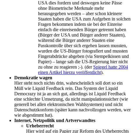
USA dies fordern und deswegen keine Pässe
ohne Biometrische Merkmale mehr
herausgegeben werden – aber schon kleinere
Staaten haben die USA zum Aufgeben in solchen
Fragen bekommen indem sie bei der Einreise
einfach die einreisenden Bürger getrennt haben
(Bürger der USA und Bürger anderer Staaten),
während die Bürger anderer Staaten eine
Passkontrolle über sich ergehen lassen mussten,
wurden die US-Bürger fotografiert und mussten
Fingerabdrücke abgeben (via Stempelkissen und
Papier) – lange sah die US-Regierung hier nicht
zu ohne zu reagieren ;-). (der
Spiegel hatte 2004
einen Artikel hierzu veröffentlicht
).
Demokratie wagen
Hier steht noch nichts drin, wahrscheinlich soll dort so ein
Müll wie Liquid Feedback rein. Das System der Liquid
Democrazy ist ja an sich gut, allerdings ist Liquid Feedback
eine schlechte Umsetzung, da nicht manipulationssicher (wie
generell bei allen elektronischen Wahlsystemen) und nicht
Datenschutzkonform (später kann nachvollzogen werden, wer
wie abgestimmt hat).
Internet, Netzpolitik und Artverwandtes
Urheberrecht
Hier wird auf ein Papier zur Reform des Urheberrechts