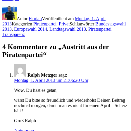
Autor
Florian
Veröffentlicht am
Montag, 1. April
2013
Kategorien
Piratenpartei
,
Privat
Schlagwörter
Bundestagswahl
2013
,
Europawahl 2014
,
Landtagswahl 2013
,
Piratenpartei
,
Transparenz
4 Kommentare zu „Austritt aus der
Piratenpartei“
Ralph Metzger
sagt:
Montag, 1. April 2013 um 21:06:20 Uhr
Wow, Du hast es getan,
wärst Du bitte so freundlich und wiederholst Deinen Beitrag
nochmal morgen, damit man es nicht für einen April – Scherz
hält !
Gruß Ralph
Antworten