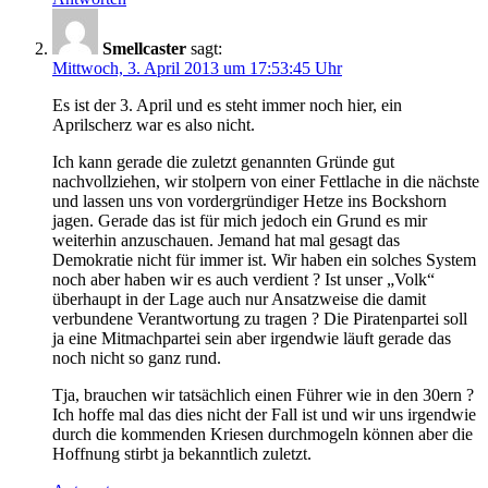
Smellcaster
sagt:
Mittwoch, 3. April 2013 um 17:53:45 Uhr
Es ist der 3. April und es steht immer noch hier, ein
Aprilscherz war es also nicht.
Ich kann gerade die zuletzt genannten Gründe gut
nachvollziehen, wir stolpern von einer Fettlache in die nächste
und lassen uns von vordergründiger Hetze ins Bockshorn
jagen. Gerade das ist für mich jedoch ein Grund es mir
weiterhin anzuschauen. Jemand hat mal gesagt das
Demokratie nicht für immer ist. Wir haben ein solches System
noch aber haben wir es auch verdient ? Ist unser „Volk“
überhaupt in der Lage auch nur Ansatzweise die damit
verbundene Verantwortung zu tragen ? Die Piratenpartei soll
ja eine Mitmachpartei sein aber irgendwie läuft gerade das
noch nicht so ganz rund.
Tja, brauchen wir tatsächlich einen Führer wie in den 30ern ?
Ich hoffe mal das dies nicht der Fall ist und wir uns irgendwie
durch die kommenden Kriesen durchmogeln können aber die
Hoffnung stirbt ja bekanntlich zuletzt.