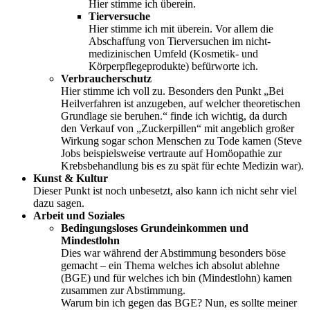
Hier stimme ich überein.
Tierversuche
Hier stimme ich mit überein. Vor allem die
Abschaffung von Tierversuchen im nicht-
medizinischen Umfeld (Kosmetik- und
Körperpflegeprodukte) befürworte ich.
Verbraucherschutz
Hier stimme ich voll zu. Besonders den Punkt „Bei
Heilverfahren ist anzugeben, auf welcher theoretischen
Grundlage sie beruhen.“ finde ich wichtig, da durch
den Verkauf von „Zuckerpillen“ mit angeblich großer
Wirkung sogar schon Menschen zu Tode kamen (Steve
Jobs beispielsweise vertraute auf Homöopathie zur
Krebsbehandlung bis es zu spät für echte Medizin war).
Kunst & Kultur
Dieser Punkt ist noch unbesetzt, also kann ich nicht sehr viel
dazu sagen.
Arbeit und Soziales
Bedingungsloses Grundeinkommen und
Mindestlohn
Dies war während der Abstimmung besonders böse
gemacht – ein Thema welches ich absolut ablehne
(BGE) und für welches ich bin (Mindestlohn) kamen
zusammen zur Abstimmung.
Warum bin ich gegen das BGE? Nun, es sollte meiner