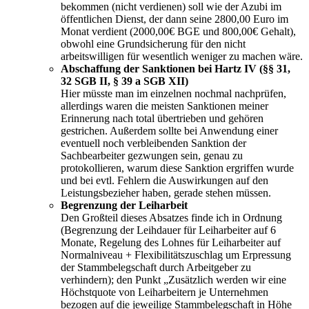
bekommen (nicht verdienen) soll wie der Azubi im
öffentlichen Dienst, der dann seine 2800,00 Euro im
Monat verdient (2000,00€ BGE und 800,00€ Gehalt),
obwohl eine Grundsicherung für den nicht
arbeitswilligen für wesentlich weniger zu machen wäre.
Abschaffung der Sanktionen bei Hartz IV (§§ 31,
32 SGB II, § 39 a SGB XII)
Hier müsste man im einzelnen nochmal nachprüfen,
allerdings waren die meisten Sanktionen meiner
Erinnerung nach total übertrieben und gehören
gestrichen. Außerdem sollte bei Anwendung einer
eventuell noch verbleibenden Sanktion der
Sachbearbeiter gezwungen sein, genau zu
protokollieren, warum diese Sanktion ergriffen wurde
und bei evtl. Fehlern die Auswirkungen auf den
Leistungsbezieher haben, gerade stehen müssen.
Begrenzung der Leiharbeit
Den Großteil dieses Absatzes finde ich in Ordnung
(Begrenzung der Leihdauer für Leiharbeiter auf 6
Monate, Regelung des Lohnes für Leiharbeiter auf
Normalniveau + Flexibilitätszuschlag um Erpressung
der Stammbelegschaft durch Arbeitgeber zu
verhindern); den Punkt „Zusätzlich werden wir eine
Höchstquote von Leiharbeitern je Unternehmen
bezogen auf die jeweilige Stammbelegschaft in Höhe