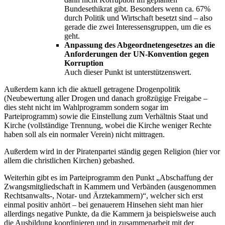
Bundesethikrat gibt. Besonders wenn ca. 67%
durch Politik und Wirtschaft besetzt sind – also
gerade die zwei Interessensgruppen, um die es
geht.
Anpassung des Abgeordnetengesetzes an die
Anforderungen der UN-Konvention gegen
Korruption
Auch dieser Punkt ist unterstützenswert.
Außerdem kann ich die aktuell getragene Drogenpolitik
(Neubewertung aller Drogen und danach großzügige Freigabe –
dies steht nicht im Wahlprogramm sondern sogar im
Parteiprogramm) sowie die Einstellung zum Verhältnis Staat und
Kirche (vollständige Trennung, wobei die Kirche weniger Rechte
haben soll als ein normaler Verein) nicht mittragen.
Außerdem wird in der Piratenpartei ständig gegen Religion (hier vor
allem die christlichen Kirchen) gebashed.
Weiterhin gibt es im Parteiprogramm den Punkt „Abschaffung der
Zwangsmitgliedschaft in Kammern und Verbänden (ausgenommen
Rechtsanwalts-, Notar- und Ärztekammern)“, welcher sich erst
einmal positiv anhört – bei genauerem Hinsehen sieht man hier
allerdings negative Punkte, da die Kammern ja beispielsweise auch
die Ausbildung koordinieren und in zusammenarbeit mit der