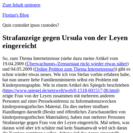
Zum Inhalt springen
Florian's Blog
Quis custodiet ipsos custodes?
Strafanzeige gegen Ursula von der Leyen
eingereicht
So, zum Thema Internetzensur (siehe dazu meine Artikel vom
19.04.2009 (
Überwachungs-/Zensurstaat rückt wieder etwas näher
)
und 04.05.2009 (
Online Petition zum Thema Internetzensur
)) gibt es
schon wieder etwas neues. Wie ich von Stefan vorhin erfahren habe,
hat nun unsere liebe Familienministerin selbst ein Problem mit
Kinderpornographie.
Wie in einem Artikel des Spiegels beschrieben
(
https://www.spiegel.de/netzwelt/web/0,1518,601517,00.html
)
zeigte Frau von der Leyen zusammen mit mehreren anderen
Personen auf einer Pressekonferenz zu Informationszwecken
kinderpornografisches Material. Da dies mehrer strafbare
Handlungen darstellt (Besitz und öffentliches Zurschaustellen von
kinderpornografischen Materialien), haben nun mehrere Personen
Strafanzeige gegen Frau von der Leyen eingereicht. Mal sehen, was
daraus wird aber ich schätze mal kein Staatsanwalt wird sich daran