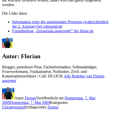
die Karriere zerstören wollen, daher wird das ganze eingestellt
werden.
Die Links dazu:
Information einer der anzeigenden Personen (wahrscheinlich
die 2. Anzeige) bei vdrportal.de
Forumbeitrag „Zensursula angezeigt!“ bei Heise.de
Autor:
Florian
Blogger, parteiloser Pirat, Fachinformatiker, Selbstständiger,
Feuerwehrmann, Funkamateur, Notfunker, Zivil- und
Katastrophenschützer | Call: DG1IUK
Alle Beiträge von Florian
anzeigen
Autor
Florian
Veröffentlicht am
Donnerstag, 7. Mai
2009
Donnerstag, 7. Mai 2009
Kategorien
Uncategorized
Schlagwörter
Zensur