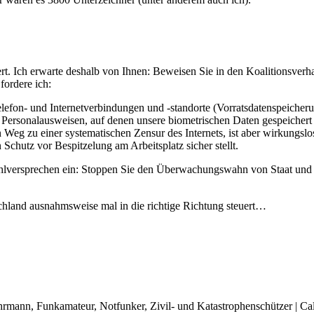
ert. Ich erwarte deshalb von Ihnen: Beweisen Sie in den Koalitionsver
fordere ich:
elefon- und Internetverbindungen und -standorte (Vorratsdatenspeicheru
 Personalausweisen, auf denen unsere biometrischen Daten gespeicher
 Weg zu einer systematischen Zensur des Internets, ist aber wirkungslos
Schutz vor Bespitzelung am Arbeitsplatz sicher stellt.
hlversprechen ein: Stoppen Sie den Überwachungswahn von Staat und 
tschland ausnahmsweise mal in die richtige Richtung steuert…
rwehrmann, Funkamateur, Notfunker, Zivil- und Katastrophenschützer | 