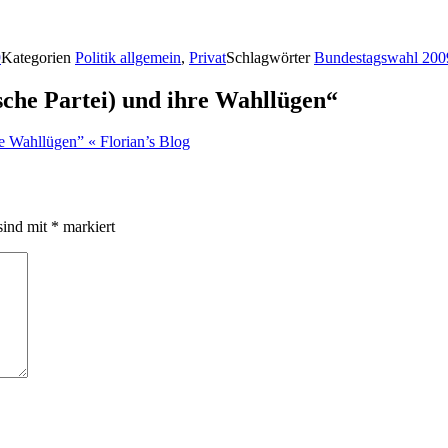
9
Kategorien
Politik allgemein
,
Privat
Schlagwörter
Bundestagswahl 200
he Partei) und ihre Wahllügen“
e Wahllügen” « Florian’s Blog
sind mit
*
markiert