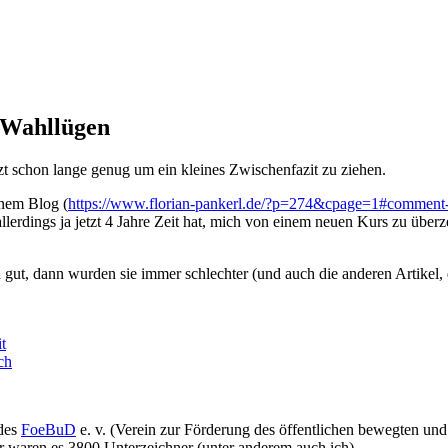
 Wahllügen
zt schon lange genug um ein kleines Zwischenfazit zu ziehen.
inem Blog (
https://www.florian-pankerl.de/?p=274&cpage=1#comment
llerdings ja jetzt 4 Jahre Zeit hat, mich von einem neuen Kurs zu überz
gut, dann wurden sie immer schlechter (und auch die anderen Artikel, di
t
ch
 des
FoeBuD
e. v. (Verein zur Förderung des öffentlichen bewegten un
 waren es 3800 Unterzeichner (unter anderem auch ich).