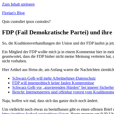
Zum Inhalt springen
Florian's Blog
Quis custodiet ipsos custodes?
FDP (Fail Demokratische Partei) und ihre
So, die Koalitionsverhandlungen der Union und der FDP laufen ja jet
Ein Mitglied der FDP wollte mich ja in einem Kommentar hier in me
geantwortet, dass die FDP bisher nicht meine Meinung vertreten hat, a
nicht vorhaben.
Hier Artikel aus Heise.de, am Anfang waren die Nachrichten ziemlich 
Schwarz-Gelb will mehr Arbeitnehmer-Datenschutz
FDP will innenpolitisch keine faulen Kompromisse
Schwarz-Gelb vor „gravierenden Hürden“ bei innerer Sicherhei
Bericht: Internetsperren sind offenbar vorerst vom Koalitionstis
Naja, hoffen wir mal, dass sich das ganze doch noch ändert.
Um vielleicht noch etwas zu beeinflussen gibt es einen offenen Brief
https://petition.foebud.org/petitions/4/start
. Heute morgen um 9:30 Uhr