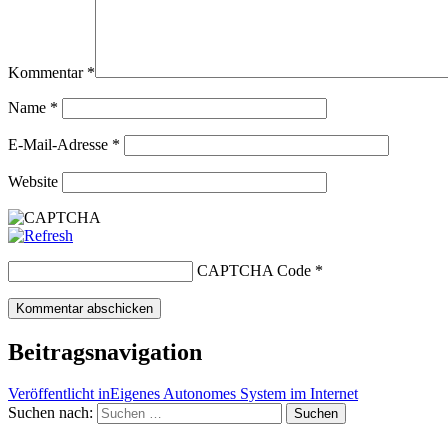
Kommentar
*
Name
*
E-Mail-Adresse
*
Website
CAPTCHA Code
*
Beitragsnavigation
Veröffentlicht in
Eigenes Autonomes System im Internet
Suchen nach:
Suchen