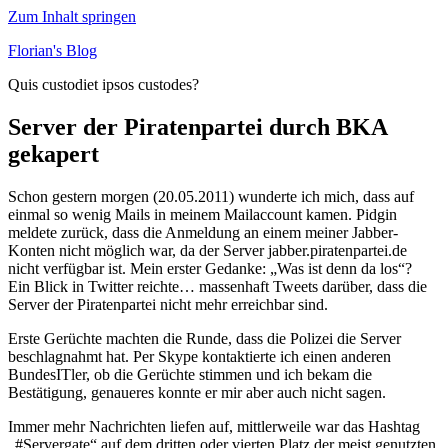
Zum Inhalt springen
Florian's Blog
Quis custodiet ipsos custodes?
Server der Piratenpartei durch BKA
gekapert
Schon gestern morgen (20.05.2011) wunderte ich mich, dass auf
einmal so wenig Mails in meinem Mailaccount kamen. Pidgin
meldete zurück, dass die Anmeldung an einem meiner Jabber-
Konten nicht möglich war, da der Server jabber.piratenpartei.de
nicht verfügbar ist. Mein erster Gedanke: „Was ist denn da los“?
Ein Blick in Twitter reichte… massenhaft Tweets darüber, dass die
Server der Piratenpartei nicht mehr erreichbar sind.
Erste Gerüchte machten die Runde, dass die Polizei die Server
beschlagnahmt hat. Per Skype kontaktierte ich einen anderen
BundesITler, ob die Gerüchte stimmen und ich bekam die
Bestätigung, genaueres konnte er mir aber auch nicht sagen.
Immer mehr Nachrichten liefen auf, mittlerweile war das Hashtag
„#Servergate“ auf dem dritten oder vierten Platz der meist genutzten