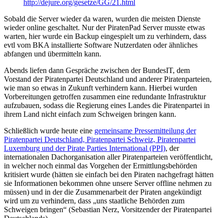
http://dejure.org/gesetze/GG/21.html
Sobald die Server wieder da waren, wurden die meisten Dienste
wieder online geschaltet. Nur der PiratenPad Server musste etwas
warten, hier wurde ein Backup eingespielt um zu verhindern, dass
evtl vom BKA installierte Software Nutzerdaten oder ähnliches
abfangen und übermitteln kann.
Abends liefen dann Gespräche zwischen der BundesIT, dem
Vorstand der Piratenpartei Deutschland und anderer Piratenparteien,
wie man so etwas in Zukunft verhindern kann. Hierbei wurden
Vorbereitungen getroffen zusammen eine redundante Infrastruktur
aufzubauen, sodass die Regierung eines Landes die Piratenpartei in
ihrem Land nicht einfach zum Schweigen bringen kann.
Schließlich wurde heute eine
gemeinsame Pressemitteilung der
Piratenpartei Deutschland, Piratenpartei Schweiz, Piratenpartei
Luxemburg und der Pirate Parties International (PPI)
, der
internationalen Dachorganisation aller Piratenparteien veröffentlicht,
in welcher noch einmal das Vorgehen der Ermittlungsbehörden
kritisiert wurde (hätten sie einfach bei den Piraten nachgefragt hätten
sie Informationen bekommen ohne unsere Server offline nehmen zu
müssen) und in der die Zusammenarbeit der Piraten angekündigt
wird um zu verhindern, dass „uns staatliche Behörden zum
Schweigen bringen“ (Sebastian Nerz, Vorsitzender der Piratenpartei