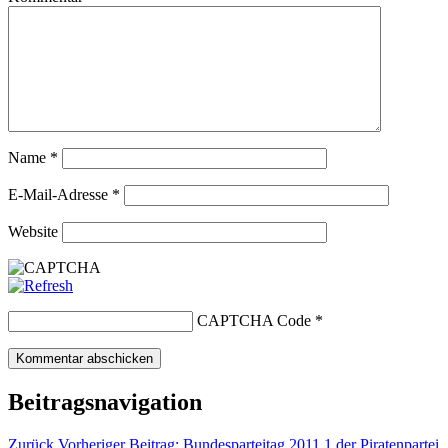
Name
*
E-Mail-Adresse
*
Website
CAPTCHA Code
*
Beitragsnavigation
Zurück
Vorheriger Beitrag:
Bundesparteitag 2011.1 der Piratenpartei