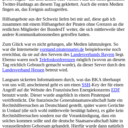
Twitter-Hashtags an diesem Tag geklettert. Auch die ersten Medien
fingen an, das Ereignis aufzugreifen.
Hilfsangebote aus der Schweiz liefen bei mir auf, diese gab ich
zusammen mit einem Hilfsangebot der Piraten ohne Grenzen an die
restlichen Mitglieder der BundesIT weiter, die sich mittlerweile über
andere Kommunikationsmedien getroffen hatten.
Zum Glück war es nicht gelungen, alle Medien lahmzulegen. So
war die Internetseite
vorstand.piratenpartei.de
beispielsweise noch
erreichbar, da sie auf den Servern des
Landesverbands Bayern
liegt.
Ebenso waren noch
Telefonkonferenzen
möglich (wovon an diesem
Tag reichlich Gebrauch gemacht wurde), da dieser Server durch den
Landesverband Hessen
betreut wird.
Langsam sickerten Informationen durch, was das BKA überhaupt
von uns will; anscheinend geht es um einen
SSH
-Key der für einen
Angriff auf die Website des Französischen Energiekonzerns
EDF
benutzt wurde. Dieser wurde angeblich in einem Piratenpad
veröffentlicht. Die französische Generalstaatsanwaltschaft hatte ein
Rechtshilfeersuchen an Deutschland gestellt, später waren Gerüchte
in Umlauf (die sich wohl mittlerweile bestätigt haben), es gäbe kein
Rechtshilfeersuchen sondern nur die Vorankündigung, dass ein
solches kommen sollte und die deutsche Staatsanwaltschaft hätte in
vorauseilendem Gehorsam gehandelt. Hierfür wurde dann natürlich