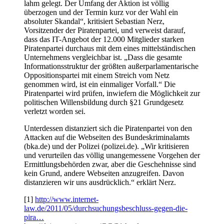
lahm gelegt. Der Umfang der Aktion ist völlig
überzogen und der Termin kurz vor der Wahl ein
absoluter Skandal“, kritisiert Sebastian Nerz,
Vorsitzender der Piratenpartei, und verweist darauf,
dass das IT-Angebot der 12.000 Mitglieder starken
Piratenpartei durchaus mit dem eines mittelständischen
Unternehmens vergleichbar ist. „Dass die gesamte
Informationsstruktur der größten außerparlamentarische
Oppositionspartei mit einem Streich vom Netz
genommen wird, ist ein einmaliger Vorfall.“ Die
Piratenpartei wird prüfen, inwiefern die Möglichkeit zur
politischen Willensbildung durch §21 Grundgesetz
verletzt worden sei.
Unterdessen distanziert sich die Piratenpartei von den
Attacken auf die Webseiten des Bundeskriminalamts
(bka.de) und der Polizei (polizei.de). „Wir kritisieren
und verurteilen das völlig unangemessene Vorgehen der
Ermittlungsbehörden zwar, aber die Geschehnisse sind
kein Grund, andere Webseiten anzugreifen. Davon
distanzieren wir uns ausdrücklich.“ erklärt Nerz.
[1]
http://www.internet-
law.de/2011/05/durchsuchungsbeschluss-gegen-die-
pira…