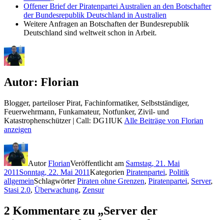
Offener Brief der Piratenpartei Australien an den Botschafter
der Bundesrepublik Deutschland in Australien
Weitere Anfragen an Botschaften der Bundesrepublik
Deutschland sind weltweit schon in Arbeit.
Autor:
Florian
Blogger, parteiloser Pirat, Fachinformatiker, Selbstständiger,
Feuerwehrmann, Funkamateur, Notfunker, Zivil- und
Katastrophenschützer | Call: DG1IUK
Alle Beiträge von Florian
anzeigen
Autor
Florian
Veröffentlicht am
Samstag, 21. Mai
2011
Sonntag, 22. Mai 2011
Kategorien
Piratenpartei
,
Politik
allgemein
Schlagwörter
Piraten ohne Grenzen
,
Piratenpartei
,
Server
,
Stasi 2.0
,
Überwachung
,
Zensur
2 Kommentare zu „Server der