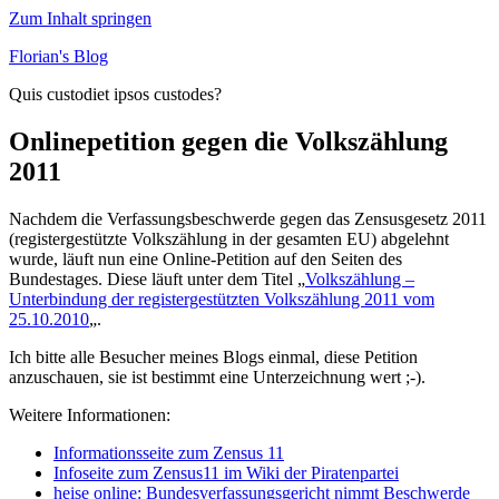
Zum Inhalt springen
Florian's Blog
Quis custodiet ipsos custodes?
Onlinepetition gegen die Volkszählung
2011
Nachdem die Verfassungsbeschwerde gegen das Zensusgesetz 2011
(registergestützte Volkszählung in der gesamten EU) abgelehnt
wurde, läuft nun eine Online-Petition auf den Seiten des
Bundestages. Diese läuft unter dem Titel „
Volkszählung –
Unterbindung der registergestützten Volkszählung 2011 vom
25.10.2010
„.
Ich bitte alle Besucher meines Blogs einmal, diese Petition
anzuschauen, sie ist bestimmt eine Unterzeichnung wert ;-).
Weitere Informationen:
Informationsseite zum Zensus 11
Infoseite zum Zensus11 im Wiki der Piratenpartei
heise online: Bundesverfassungsgericht nimmt Beschwerde