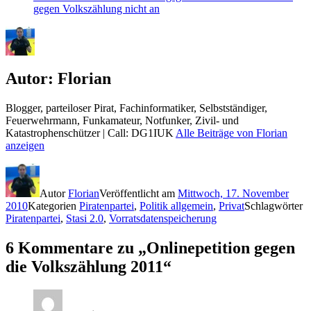
gegen Volkszählung nicht an
Autor:
Florian
Blogger, parteiloser Pirat, Fachinformatiker, Selbstständiger,
Feuerwehrmann, Funkamateur, Notfunker, Zivil- und
Katastrophenschützer | Call: DG1IUK
Alle Beiträge von Florian
anzeigen
Autor
Florian
Veröffentlicht am
Mittwoch, 17. November
2010
Kategorien
Piratenpartei
,
Politik allgemein
,
Privat
Schlagwörter
Piratenpartei
,
Stasi 2.0
,
Vorratsdatenspeicherung
6 Kommentare zu „Onlinepetition gegen
die Volkszählung 2011“