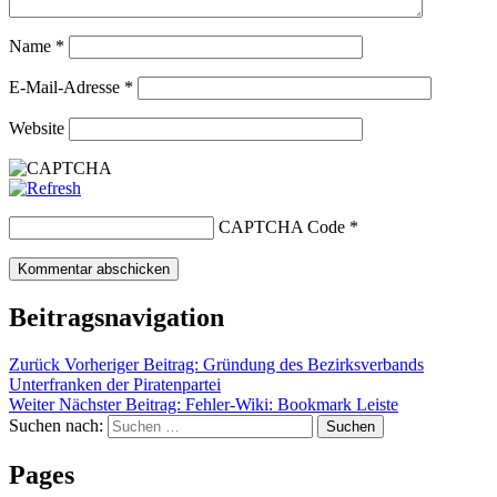
Name
*
E-Mail-Adresse
*
Website
CAPTCHA Code
*
Beitragsnavigation
Zurück
Vorheriger Beitrag:
Gründung des Bezirksverbands
Unterfranken der Piratenpartei
Weiter
Nächster Beitrag:
Fehler-Wiki: Bookmark Leiste
Suchen nach:
Suchen
Pages