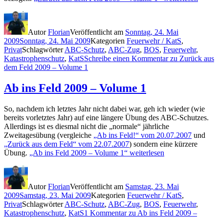
Autor
Florian
Veröffentlicht am
Sonntag, 24. Mai
2009
Sonntag, 24. Mai 2009
Kategorien
Feuerwehr / KatS
,
Privat
Schlagwörter
ABC-Schutz
,
ABC-Zug
,
BOS
,
Feuerwehr
,
Katastrophenschutz
,
KatS
Schreibe einen Kommentar
zu Zurück aus
dem Feld 2009 – Volume 1
Ab ins Feld 2009 – Volume 1
So, nachdem ich letztes Jahr nicht dabei war, geh ich wieder (wie
bereits vorletztes Jahr) auf eine längere Übung des ABC-Schutzes.
Allerdings ist es diesmal nicht die „normale“ jährliche
Zweitagesübung (vergleiche
„Ab ins Feld!“ vom 20.07.2007
und
„Zurück aus dem Feld“ vom 22.07.2007
) sondern eine kürzere
Übung.
„Ab ins Feld 2009 – Volume 1“
weiterlesen
Autor
Florian
Veröffentlicht am
Samstag, 23. Mai
2009
Samstag, 23. Mai 2009
Kategorien
Feuerwehr / KatS
,
Privat
Schlagwörter
ABC-Schutz
,
ABC-Zug
,
BOS
,
Feuerwehr
,
Katastrophenschutz
,
KatS
1 Kommentar
zu Ab ins Feld 2009 –