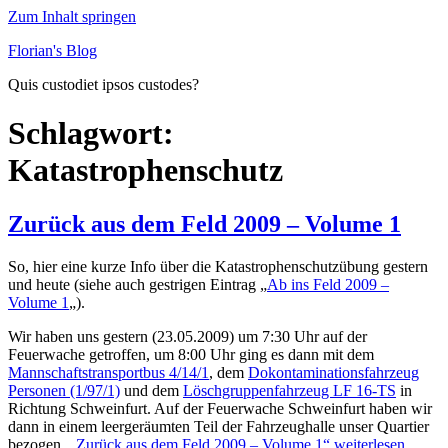
Zum Inhalt springen
Florian's Blog
Quis custodiet ipsos custodes?
Schlagwort:
Katastrophenschutz
Zurück aus dem Feld 2009 – Volume 1
So, hier eine kurze Info über die Katastrophenschutzübung gestern
und heute (siehe auch gestrigen Eintrag „
Ab ins Feld 2009 –
Volume 1
„).
Wir haben uns gestern (23.05.2009) um 7:30 Uhr auf der
Feuerwache getroffen, um 8:00 Uhr ging es dann mit dem
Mannschaftstransportbus 4/14/1
, dem
Dokontaminationsfahrzeug
Personen (1/97/1)
und dem
Löschgruppenfahrzeug LF 16-TS
in
Richtung Schweinfurt. Auf der Feuerwache Schweinfurt haben wir
dann in einem leergeräumten Teil der Fahrzeughalle unser Quartier
bezogen.
„Zurück aus dem Feld 2009 – Volume 1“
weiterlesen