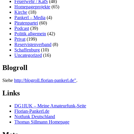
Feuerwehr / KatS
(48)
Homepageprojekte
(65)
Kirche
(18)
Pankerl – Media
(4)
Piratenpartei
(60)
Podcast
(39)
Politik allgemein
(42)
Privat
(199)
Reservistenverband
(8)
Schaffenburg
(10)
Uncategorized
(16)
Blogroll
Siehe
http://blogroll.florian-pankerl.de"
.
Links
DG1IUK – Meine Amateurfunk-Seite
Florian-Pankerl.de
Notfunk Deutschland
Thomas Sillmann Homepage