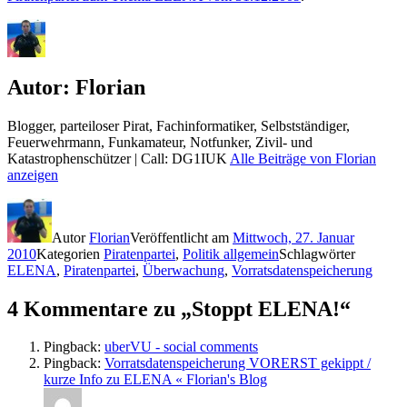
Autor:
Florian
Blogger, parteiloser Pirat, Fachinformatiker, Selbstständiger,
Feuerwehrmann, Funkamateur, Notfunker, Zivil- und
Katastrophenschützer | Call: DG1IUK
Alle Beiträge von Florian
anzeigen
Autor
Florian
Veröffentlicht am
Mittwoch, 27. Januar
2010
Kategorien
Piratenpartei
,
Politik allgemein
Schlagwörter
ELENA
,
Piratenpartei
,
Überwachung
,
Vorratsdatenspeicherung
4 Kommentare zu „Stoppt ELENA!“
Pingback:
uberVU - social comments
Pingback:
Vorratsdatenspeicherung VORERST gekippt /
kurze Info zu ELENA « Florian's Blog