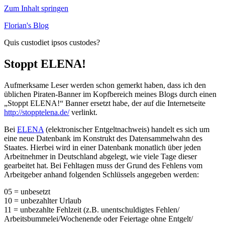
Zum Inhalt springen
Florian's Blog
Quis custodiet ipsos custodes?
Stoppt ELENA!
Aufmerksame Leser werden schon gemerkt haben, dass ich den
üblichen Piraten-Banner im Kopfbereich meines Blogs durch einen
„Stoppt ELENA!“ Banner ersetzt habe, der auf die Internetseite
http://stopptelena.de/
verlinkt.
Bei
ELENA
(elektronischer Entgeltnachweis) handelt es sich um
eine neue Datenbank im Konstrukt des Datensammelwahn des
Staates. Hierbei wird in einer Datenbank monatlich über jeden
Arbeitnehmer in Deutschland abgelegt, wie viele Tage dieser
gearbeitet hat. Bei Fehltagen muss der Grund des Fehlens vom
Arbeitgeber anhand folgenden Schlüssels angegeben werden:
05 = unbesetzt
10 = unbezahlter Urlaub
11 = unbezahlte Fehlzeit (z.B. unentschuldigtes Fehlen/
Arbeitsbummelei/Wochenende oder Feiertage ohne Entgelt/